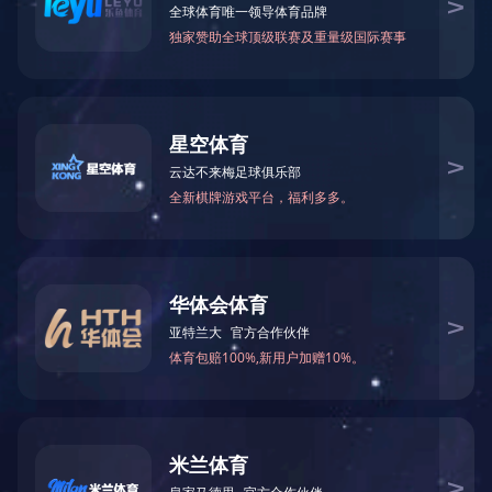
企业文化
精彩活动
文化理念
精彩活动
星华故事
璀璨星华，同心飞Young丨星华集团2023年员工户
外拓展活动
庆中秋•迎国庆•同鼓舞•话团圆——记2021年海南
星华集团中秋团建活动圆满举行
心中有信仰，脚下有力量 ——记“星华快乐徒步·庆
祝建党100周年”活动
“成就精彩自我，共创星华辉煌” ——2019年海南