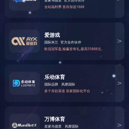
身活动。2019年场地更换至文华羽毛球场。
由于项目离市区较远，在项目工作员工难以前往市区参加
活动，因此，2019年7月起，为了增加羽毛球活动的覆盖面，
丰富西海岸员工的业余生活，特申请增加西海岸羽毛球场。定
在西海岸①号羽毛球馆每周五与市区（文华羽毛球馆）同时举
行羽毛球活动。
绿色的球场上，你来我往，默契合作，你攻我守，就连平