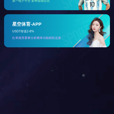
台，通过开展形式多样、内容丰富的文体活动，为构建健康和
谐企业及推进企业文化建设激发新的活力。
上一篇：“凝心聚力 共创辉煌” ——2019年星华实业地产
公司员工拓展活动
下一篇：2019年星华实业地产公司中高层员工活动圆满
结束
返回
走进星华
集团简介
旗下公司
发展历程
集团荣誉
星华动态
集团新闻
媒体报道