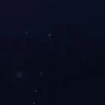
人才招聘
人才理念
招聘职位
九州体育·(中国)官方网-九州体育-九州(中国)
意见反馈
联系我们
联系我们
地址：海口市海秀中路51-1号星华大厦20层
电话：0898-66766228
手机版网站
友情链接
LINK