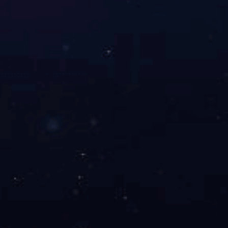
联系我们
联系我们
地址：海口市海秀中路51-1号星华大厦20层
电话：0898-66766228
手机版网站
友情链接
LINK
三亚亚龙湾星华套房假日酒店
三亚星华旅游开发有限公司
海南中田旅业开发有限公司
海口星华房地产开发有限公司