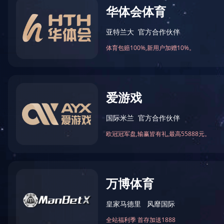
社会公益
2014希望工程发放仪式照片
浏览次数：23141次
发布时间：2018-03-20 17:10:10
上一篇：希望工程
下一篇：没有了
返回
走进星华