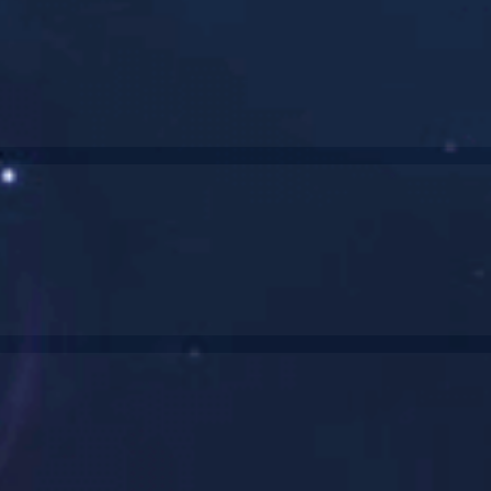
彰大会暨2024年迎新盛典精彩回顾
团以“龙腾虎跃创辉煌，星光灿烂谱华章”为主题的2023年终总
业板块、农业板块等400余名员工齐聚一堂，喜迎新春佳节。
三亚亚龙湾星华华邑度假酒店