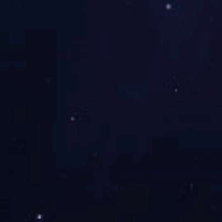
晚宴上，多才多艺的星华人，围绕“龙腾虎跃创辉煌，星光灿
舞蹈......台上的倾情演绎，台下的精彩互动，会场沉浸在欢乐