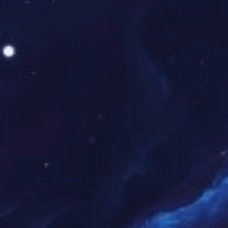
优秀员工
优秀员工
优秀员工
04【计划.聚目标】
计划书及目标责任书，这不仅是一份承诺，更是一份责任和使命
签约仪式