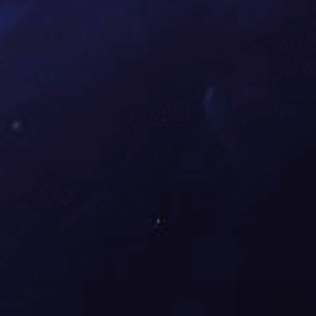
级旅游景区，亚龙湾星华华邑酒店盛大开业，星华海岸城五期、
逆境中求发展、于危机中寻转机。围绕“降本增效、精干队