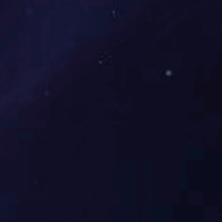
识，加强各条线之 间的整合管理、强化协同配合，赋能各下属公
；同时紧跟政策大势，深入研究市场环境，更加深刻把握客户的
06【举杯.共祝愿】
裁孙燕平先生、执行总裁孙增辉先生及承办酒店--亚龙湾星华华
行稳致远、2024年再攀高峰!
总裁孙燕平先生致新年祝酒词
总裁孙增辉先生、亚龙湾星华华邑酒店总经理李锦先生致新年祝