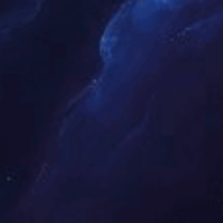
05【致辞.共期望】
班子向全体员工在2023年的辛勤付出表示衷心感谢。
总裁孙燕平先生致辞
，各项经营管理工作都稳步推进，白石岭景区获评国家 4A 
临深渊，保持对市场和各项工作应有的敬畏心，保持战略定力，于