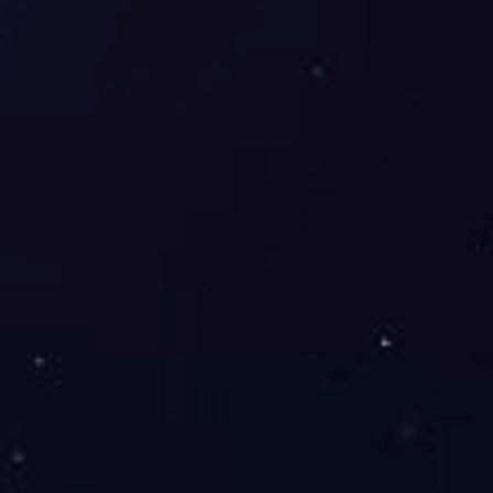
司发展，形成高度合力。各经营公司要聚焦产品品质与服务提
核心需求，探索破解难题的措施，积极营销，盘活资产，稳定现
邑酒店总经理李锦先生上台致新年祝酒词，祝愿全体员工及家人
酒词