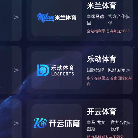
公里。依托区域良好的生态旅游资源，在生态修复的前提下，
田园四大功能区于一体的国家
5A
级旅游景区。白石岭绿世界旅