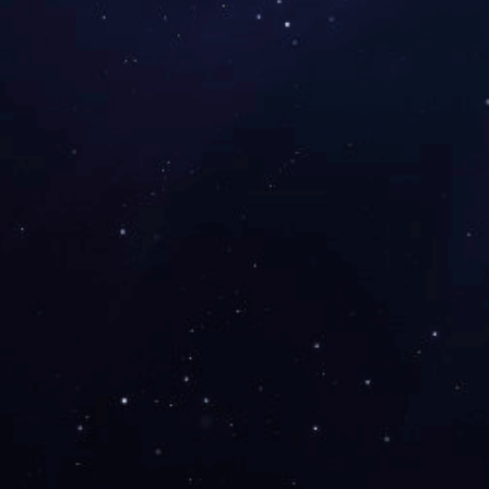
联系我们
地址：海口市海秀中路51-1号星华大厦20层
电话：0898-66766228
手机版网站
友情链接
LINK
三亚亚龙湾星华套房假日酒店
三亚星华旅游开发有限公司
海南中田旅业开发有限公司
海口星华房地产开发有限公司
海南星悦巢物业服务有限公司