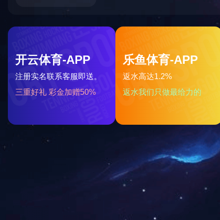
星华动态
集团新闻
媒体报道
企业文化
文化理念
精彩活动
星华故事
投资产业
文旅运营与融合
城市更新与改造
美丽乡村与赋能
人才招聘
人才理念
招聘职位
九州体育·(中国)官方网-九州体育-九州(中国)
意见反馈
联系我们