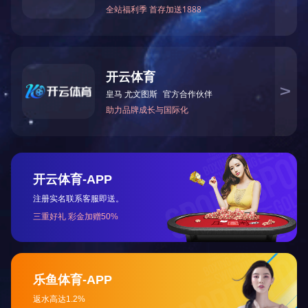
人才招聘
人才理念
招聘职位
九州体育·(中国)官方网-九州体育-九州(中国)
意见反馈
联系我们
联系我们
地址：海口市海秀中路51-1号星华大厦20层
电话：0898-66766228
手机版网站
友情链接
LINK
三亚亚龙湾星华套房假日酒店